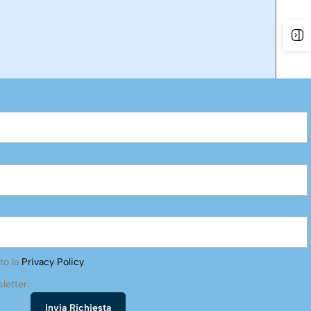
to la
Privacy Policy
.
letter.