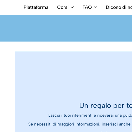
Piattaforma
Corsi
FAQ
Dicono di no
RB
Numero
Intermediari
Verde
800699992
Un regalo per te
Lascia i tuoi riferimenti e riceverai una guida
Se necessiti di maggiori informazioni, inserisci anche i