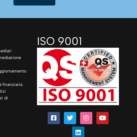
ISO 9001
ediari
rmediazione
ggiornamento
à finanziaria
izi
zi di