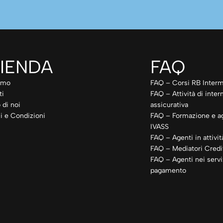
IENDA
FAQ
amo
FAQ – Corsi RB Interm
ti
FAQ – Attività di inte
 di noi
assicurativa
i e Condizioni
FAQ – Formazione e a
IVASS
FAQ – Agenti in attivit
FAQ – Mediatori Credit
FAQ – Agenti nei servi
pagamento