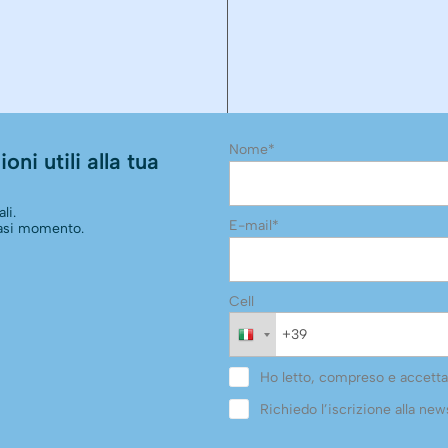
Nome*
oni utili alla tua
li.
E-mail*
siasi momento.
Cell
Ho letto, compreso e accetta
Richiedo l’iscrizione alla news