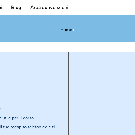
i
Blog
Area convenzioni
Home
!
 utile per il corso.
l tuo recapito telefonico e ti