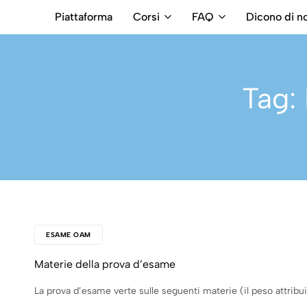
Piattaforma
Corsi
FAQ
Dicono di no
RB
Numero
Intermediari
Verde
800699992
Tag:
ESAME OAM
Materie della prova d’esame
La prova d’esame verte sulle seguenti materie (il peso attribui