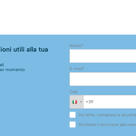
Nome*
oni utili alla tua
li.
E-mail*
siasi momento.
Cell
Ho letto, compreso e accetta
Richiedo l’iscrizione alla news