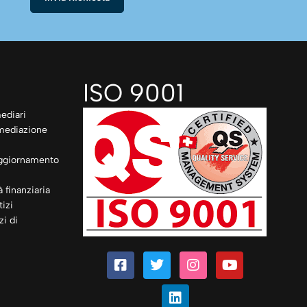
ISO 9001
ediari
rmediazione
ggiornamento
à finanziaria
izi
zi di