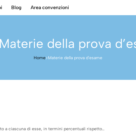
i
Blog
Area convenzioni
Materie della prova d’
Home
Materie della prova d'esame
to a ciascuna di esse, in termini percentuali rispetto…