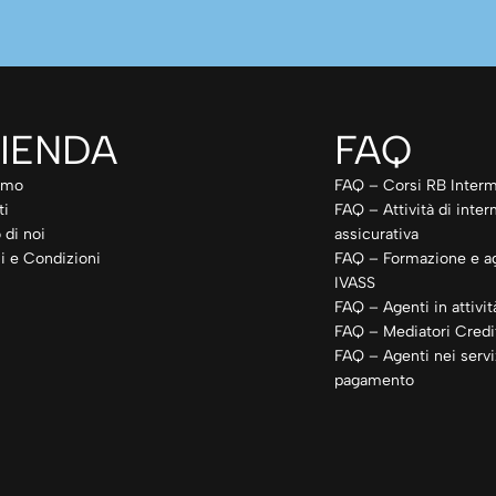
IENDA
FAQ
amo
FAQ – Corsi RB Interm
ti
FAQ – Attività di inte
 di noi
assicurativa
i e Condizioni
FAQ – Formazione e a
IVASS
FAQ – Agenti in attivit
FAQ – Mediatori Credit
FAQ – Agenti nei servi
pagamento