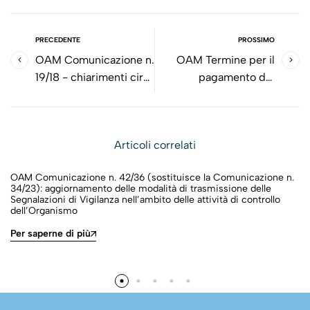
PRECEDENTE
PROSSIMO
OAM Comunicazione n.
OAM Termine per il
19/18 - chiarimenti circa
pagamento del
la promozione di
contributo di rinnovo
prodotti del credito o
iscrizione 2019
di servizi di pagamento
Articoli correlati
OAM Comunicazione n. 42/36 (sostituisce la Comunicazione n.
34/23): aggiornamento delle modalità di trasmissione delle
Segnalazioni di Vigilanza nell’ambito delle attività di controllo
dell’Organismo
Per saperne di più