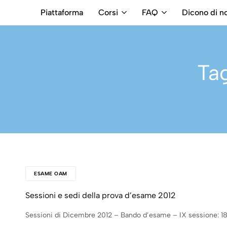
Piattaforma
Corsi
FAQ
Dicono di no
RB
Numero
Intermediari
Verde
800699992
Ta
ESAME OAM
Sessioni e sedi della prova d’esame 2012
Sessioni di Dicembre 2012 – Bando d’esame – IX sessione: 18