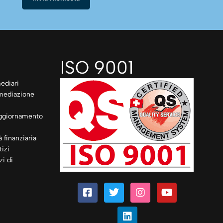
ISO 9001
ediari
rmediazione
ggiornamento
à finanziaria
izi
zi di