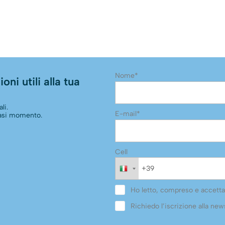
Nome*
oni utili alla tua
li.
E-mail*
siasi momento.
Cell
Ho letto, compreso e accetta
Richiedo l’iscrizione alla news