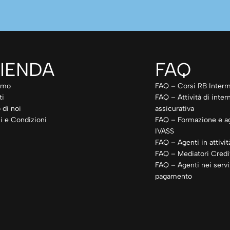
IENDA
FAQ
amo
FAQ – Corsi RB Interm
ti
FAQ – Attività di inte
 di noi
assicurativa
i e Condizioni
FAQ – Formazione e a
IVASS
FAQ – Agenti in attivit
FAQ – Mediatori Credit
FAQ – Agenti nei servi
pagamento