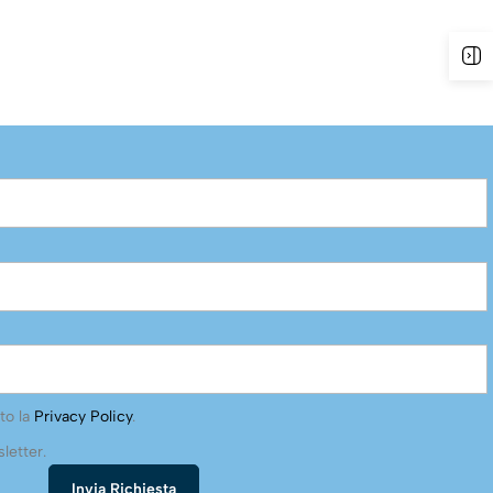
to la
Privacy Policy
.
letter.