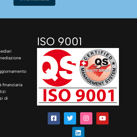
ISO 9001
ediari
rmediazione
ggiornamento
à finanziaria
izi
zi di