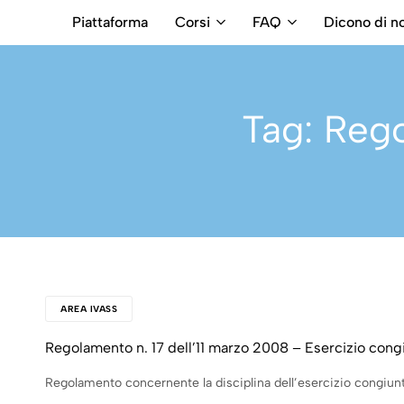
Piattaforma
Corsi
FAQ
Dicono di no
RB
Numero
Intermediari
Verde
800699992
Tag:
Rego
AREA IVASS
Regolamento n. 17 dell’11 marzo 2008 – Esercizio congi
Regolamento concernente la disciplina dell’esercizio congiunto 