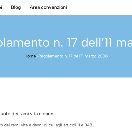
i
Blog
Area convenzioni
lamento n. 17 dell’11 
Home
Regolamento n. 17 dell'11 marzo 2008
unto dei rami vita e danni
dei rami vita e danni di cui agli articoli 11 e 348…