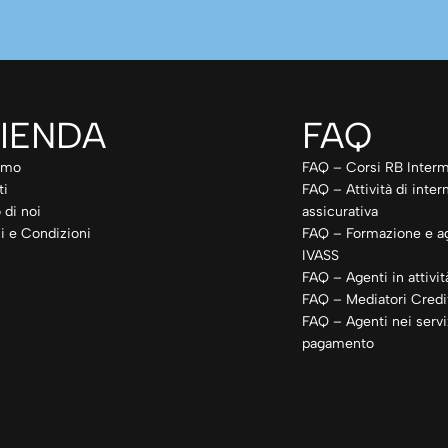
IENDA
FAQ
amo
FAQ – Corsi RB Interm
ti
FAQ – Attività di inte
 di noi
assicurativa
i e Condizioni
FAQ – Formazione e a
IVASS
FAQ – Agenti in attivit
FAQ – Mediatori Credit
FAQ – Agenti nei servi
pagamento