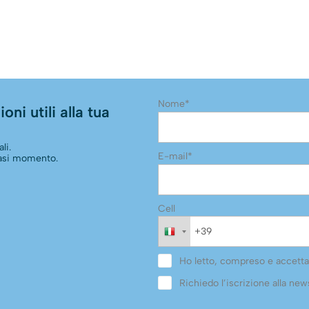
Nome*
oni utili alla tua
li.
E-mail*
siasi momento.
Cell
Ho letto, compreso e accetta
Richiedo l’iscrizione alla news