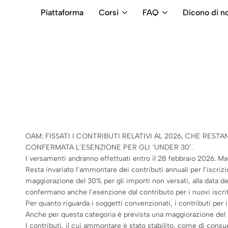
Piattaforma
Corsi
FAQ
Dicono di no
RB
Numero
Intermediari
Verde
800699992
OAM: FISSATI I CONTRIBUTI RELATIVI AL 2026, CHE RESTAN
CONFERMATA L’ESENZIONE PER GLI ‘UNDER 30’.
I versamenti andranno effettuati entro il 28 febbraio 2026. Magg
Resta invariato l’ammontare dei contributi annuali per l’iscriz
maggiorazione del 30% per gli importi non versati, alla data d
confermano anche l’esenzione dal contributo per i nuovi iscritt
Per quanto riguarda i soggetti convenzionati, i contributi per 
Anche per questa categoria è prevista una maggiorazione del 30
I contributi, il cui ammontare è stato stabilito, come di consu