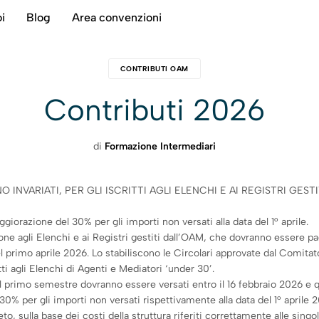
i
Blog
Area convenzioni
CONTRIBUTI OAM
Contributi 2026
di
Formazione Intermediari
O INVARIATI, PER GLI ISCRITTI AGLI ELENCHI E AI REGISTRI GES
iorazione del 30% per gli importi non versati alla data del 1° aprile.
ione agli Elenchi e ai Registri gestiti dall’OAM, che dovranno essere pa
el primo aprile 2026. Lo stabiliscono le Circolari approvate dal Comit
i agli Elenchi di Agenti e Mediatori ‘under 30’.
il primo semestre dovranno essere versati entro il 16 febbraio 2026 e q
% per gli importi non versati rispettivamente alla data del 1° aprile 2
eto, sulla base dei costi della struttura riferiti correttamente alle si