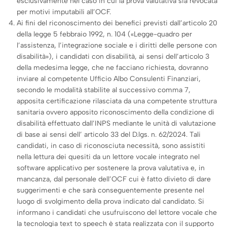
esclusivamente nel caso in cui la prova valutativa sia revocata
per motivi imputabili all’OCF.
Ai fini del riconoscimento dei benefici previsti dall’articolo 20
della legge 5 febbraio 1992, n. 104 («Legge-quadro per
l’assistenza, l’integrazione sociale e i diritti delle persone con
disabilità»), i candidati con disabilità, ai sensi dell’articolo 3
della medesima legge, che ne facciano richiesta, dovranno
inviare al competente Ufficio Albo Consulenti Finanziari,
secondo le modalità stabilite al successivo comma 7,
apposita certificazione rilasciata da una competente struttura
sanitaria ovvero apposito riconoscimento della condizione di
disabilità effettuato dall’INPS mediante le unità di valutazione
di base ai sensi dell’ articolo 33 del D.lgs. n. 62/2024. Tali
candidati, in caso di riconosciuta necessità, sono assistiti
nella lettura dei quesiti da un lettore vocale integrato nel
software applicativo per sostenere la prova valutativa e, in
mancanza, dal personale dell’OCF cui è fatto divieto di dare
suggerimenti e che sarà conseguentemente presente nel
luogo di svolgimento della prova indicato dal candidato. Si
informano i candidati che usufruiscono del lettore vocale che
la tecnologia text to speech è stata realizzata con il supporto