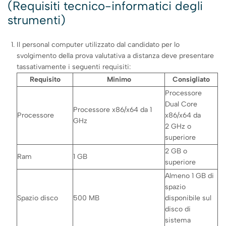
(Requisiti tecnico-informatici degli
strumenti)
Il personal computer utilizzato dal candidato per lo
svolgimento della prova valutativa a distanza deve presentare
tassativamente i seguenti requisiti:
Requisito
Minimo
Consigliato
Processore
Dual Core
Processore x86/x64 da 1
Processore
x86/x64 da
GHz
2 GHz o
superiore
2 GB o
Ram
1 GB
superiore
Almeno 1 GB di
spazio
Spazio disco
500 MB
disponibile sul
disco di
sistema