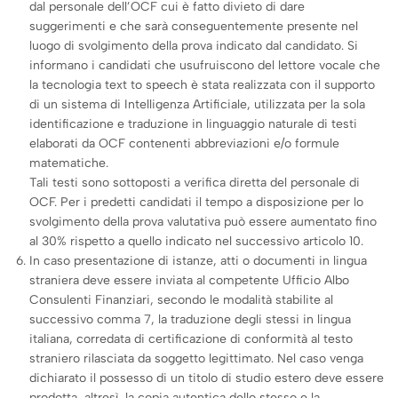
dal personale dell’OCF cui è fatto divieto di dare
suggerimenti e che sarà conseguentemente presente nel
luogo di svolgimento della prova indicato dal candidato. Si
informano i candidati che usufruiscono del lettore vocale che
la tecnologia text to speech è stata realizzata con il supporto
di un sistema di Intelligenza Artificiale, utilizzata per la sola
identificazione e traduzione in linguaggio naturale di testi
elaborati da OCF contenenti abbreviazioni e/o formule
matematiche.
Tali testi sono sottoposti a verifica diretta del personale di
OCF. Per i predetti candidati il tempo a disposizione per lo
svolgimento della prova valutativa può essere aumentato fino
al 30% rispetto a quello indicato nel successivo articolo 10.
In caso presentazione di istanze, atti o documenti in lingua
straniera deve essere inviata al competente Ufficio Albo
Consulenti Finanziari, secondo le modalità stabilite al
successivo comma 7, la traduzione degli stessi in lingua
italiana, corredata di certificazione di conformità al testo
straniero rilasciata da soggetto legittimato. Nel caso venga
dichiarato il possesso di un titolo di studio estero deve essere
prodotta, altresì, la copia autentica dello stesso e la