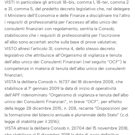
VISTI in particolare gli articoli 18-bis, comma 1, 18-ter, comma 2
e 31, comma 5, del predetto decreto legislativo che, nel delegare
il Ministero dell’Economia e delle Finanze a disciplinare tra l’altro
i requisiti di professionalità per l’accesso all’albo unico dei
consulenti finanziari con regolamento, sentita la Consob,
stabiliscono che i requisiti di professionalità per l’iscrizione
all’albo sono accertati anche sulla base di prove valutative;
VISTO altresì l’articolo 31, comma 4, dello stesso decreto
legislativo che attribuisce all’Organismo di vigilanza e tenuta
dell’albo unico dei Consulenti Finanziari (nel seguito “OCF”) le
competenze in materia di tenuta dell’albo unico dei consulenti
finanziari;
VISTA la delibera Consob n. 16737 del 18 dicembre 2008, che
stabilisce al 1° gennaio 2009 la data di inizio di operatività
dell’APF ridenominato “Organismo di vigilanza e tenuta dell’albo
unico dei Consulenti Finanziari”, in breve “OCF”, per effetto
della legge 28 dicembre 2015, n. 208, recante “Disposizioni per
la formazione del bilancio annuale e pluriennale dello Stato” (c.d.
legge di stabilità per il 2016);
VISTA altresì la delibera Consob n. 20704 del 15 novembre 2018,
che stabilisce al 1° dicembre 2018 la data di avvio definitivo