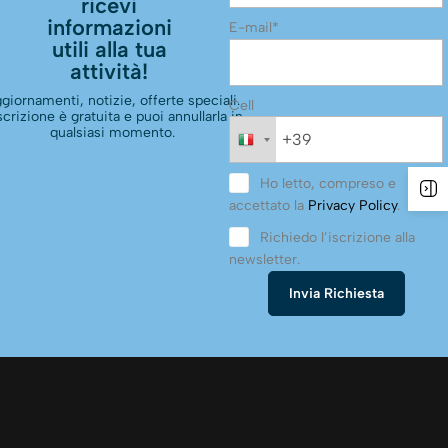
ricevi
informazioni
E-mail*
utili alla tua
attività!
giornamenti, notizie, offerte speciali.
Cell
scrizione è gratuita e puoi annullarla in
qualsiasi momento.
Ho letto, compreso e
accettato la
Privacy Policy
.
Richiedo l’iscrizione alla
newsletter.