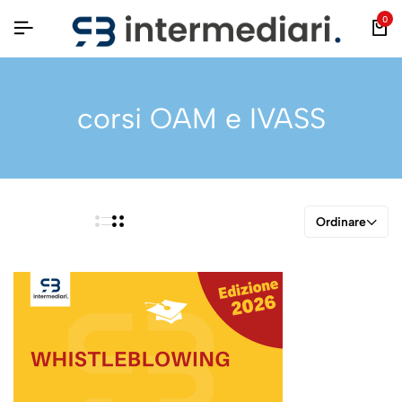
0
corsi OAM e IVASS
Ordinare