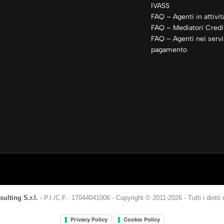
IVASS
FAQ – Agenti in attivit
FAQ – Mediatori Credit
FAQ – Agenti nei servi
pagamento
ulting S.r.l.
-
P.I./C.F.: 17044041006
-
Copyright © 2011-2026 - Tutti i diritti r
Privacy Policy
Cookie Policy