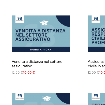
Vendita a distanza nel settore
Assicuraz
assicurativo
civile in 
12,00
€
10,00
€
12,00
€
10