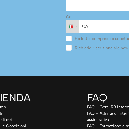
Cell
Ho letto, compreso e accetta
Richiedo l’iscrizione alla news
IENDA
FAQ
amo
FAQ – Corsi RB Interm
ti
FAQ – Attività di inte
 di noi
assicurativa
i e Condizioni
FAQ – Formazione e a