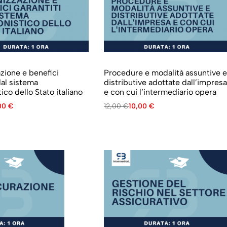
zione e benefici
Procedure e modalità assuntive 
dal sistema
distributive adottate dall’impres
ico dello Stato italiano
e con cui l’intermediario opera
,00
€
12,00
€
10,00
€