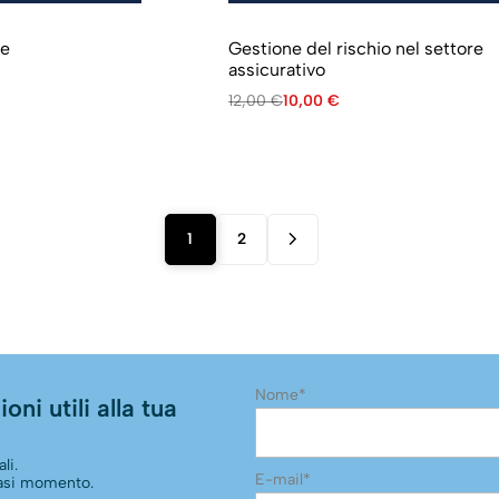
ne
Gestione del rischio nel settore
assicurativo
12,00
€
10,00
€
1
2
Nome*
oni utili alla tua
li.
E-mail*
siasi momento.