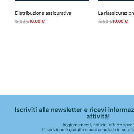
Distribuzione assicurativa
La riassicurazio
12,00
€
10,00
€
12,00
€
10,00
€
Iscriviti alla newsletter e ricevi informazi
attività!
Aggiornamenti, notizie, offerte specia
L’iscrizione è gratuita e puoi annullarla in qual