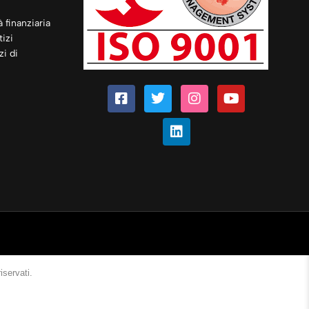
à finanziaria
izi
zi di
iservati.