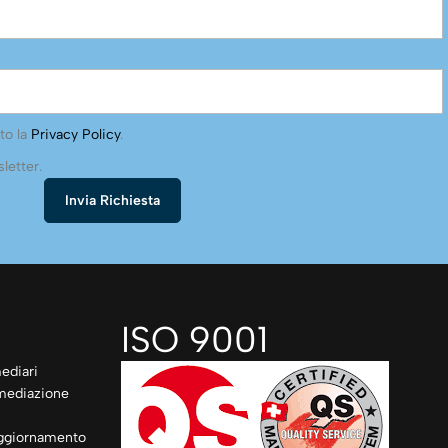
to la
Privacy Policy
.
letter.
ISO 9001
ediari
rmediazione
ggiornamento