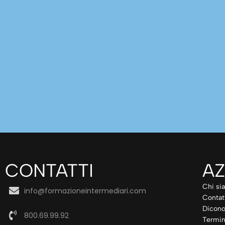
CONTATTI
AZ
Chi si
info@formazioneintermediari.com
Contat
Dicono
800.69.99.92
Termin