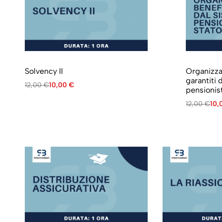
Solvency II
Organizza
garantiti 
12,00
€
10,00
€
pensionist
12,00
€
10