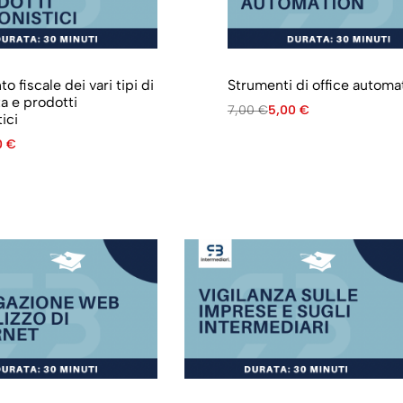
o fiscale dei vari tipi di
Strumenti di office automa
ta e prodotti
7,00
€
5,00
€
ici
0
€