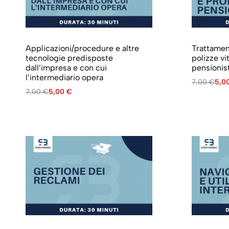
Applicazioni/procedure e altre
Trattament
tecnologie predisposte
polizze vi
dall’impresa e con cui
pensionist
l’intermediario opera
7,00
€
5,0
7,00
€
5,00
€