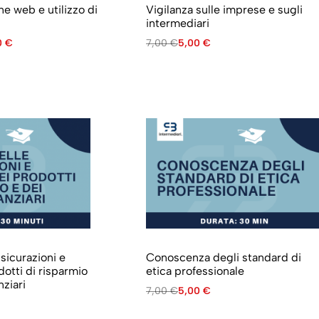
e web e utilizzo di
Vigilanza sulle imprese e sugli
intermediari
0
€
7,00
€
5,00
€
sicurazioni e
Conoscenza degli standard di
otti di risparmio
etica professionale
nziari
7,00
€
5,00
€