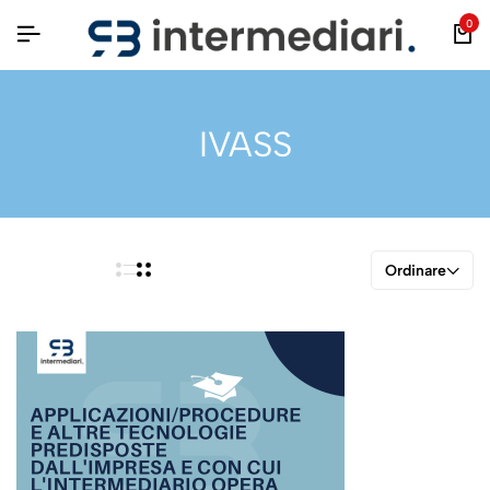
0
IVASS
Ordinare