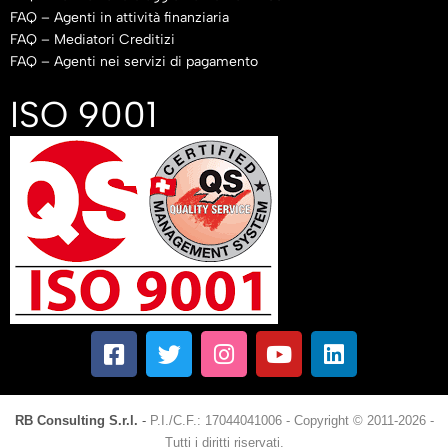
FAQ – Agenti in attività finanziaria
FAQ – Mediatori Creditizi
FAQ – Agenti nei servizi di pagamento
ISO 9001
RB Consulting S.r.l.
-
P.I./C.F.: 17044041006
-
Copyright © 2011-2026 -
Tutti i diritti riservati.