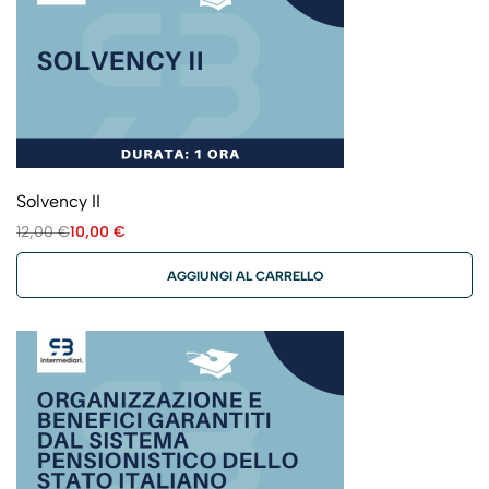
Solvency II
12,00
€
10,00
€
AGGIUNGI AL CARRELLO