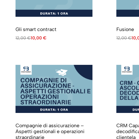
Gli smart contract
Fusione
12,00
€
10,00
€
12,00
€
10
Compagnie di assicurazione –
CRM Capac
Aspetti gestionali e operazioni
decodifica
straordinarie
clientela