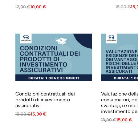
12,00
€
10,00
€
18,00
€
15
Condizioni contrattuali dei
Valutazione dell
prodotti di investimento
consumatori, dei
assicurativi
svantaggi e risch
investimento per
18,00
€
15,00
€
18,00
€
15,00
€