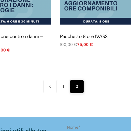
ione contro i danni –
Pacchetto 8 ore IVASS
100,00
€
75,00
€
,00
€
1
2
Nome*
oni utili alla tua