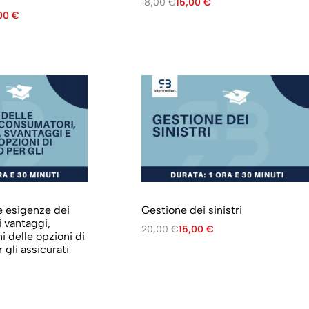
18,00
€
15,00
€
,00
€
e esigenze dei
Gestione dei sinistri
 vantaggi,
20,00
€
15,00
€
i delle opzioni di
 gli assicurati