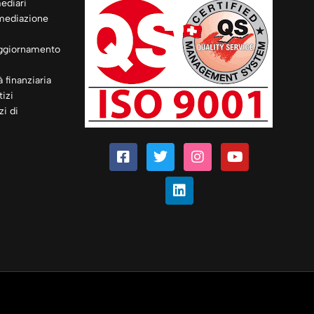
ediari
rmediazione
ggiornamento
à finanziaria
izi
zi di