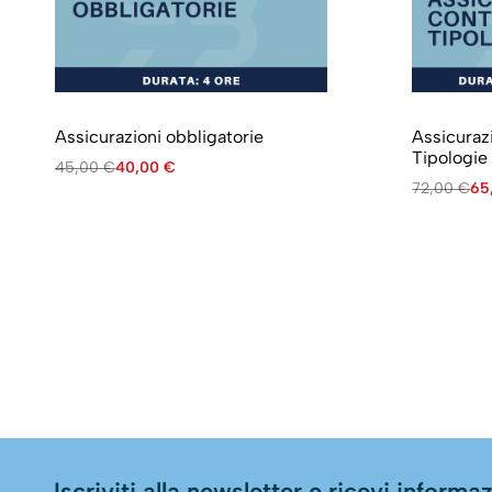
Assicurazioni obbligatorie
Assicuraz
Tipologie
45,00
€
40,00
€
72,00
€
65
Iscriviti alla newsletter e ricevi informazi