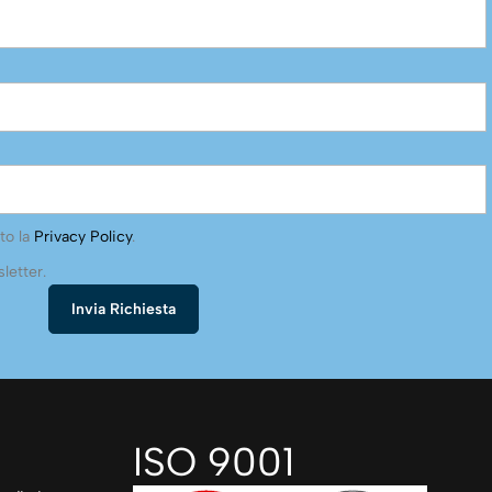
to la
Privacy Policy
.
letter.
ISO 9001