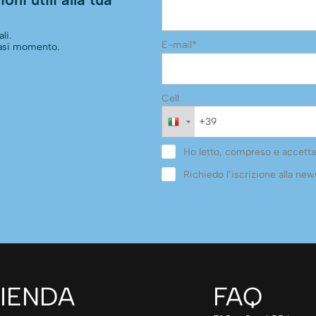
li.
E-mail*
siasi momento.
Cell
Ho letto, compreso e accetta
Richiedo l’iscrizione alla news
IENDA
FAQ