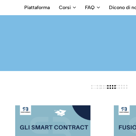
Piattaforma
Corsi
FAQ
Dicono di no
RB
Numero
Intermediari
Verde
800699992