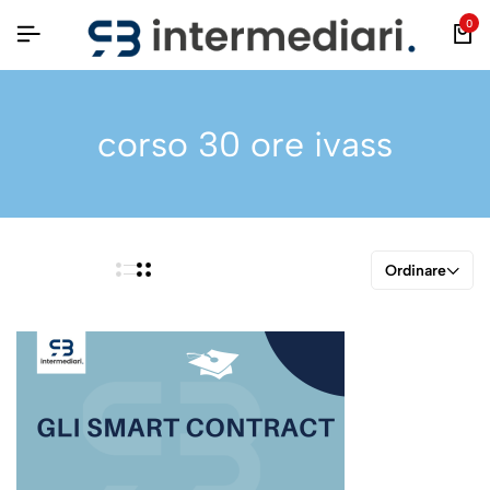
0
corso 30 ore ivass
Ordinare